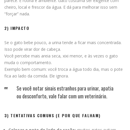
parece. É rotina e ambiente. Gato costuma ser exigente com
cheiro, local e frescor da água. E dá para melhorar isso sem
“forçar” nada.
2) IMPACTO
Se o gato bebe pouco, a urina tende a ficar mais concentrada.
Isso pode virar dor de cabeça.
Você percebe mais areia seca, xixi menor, e às vezes o gato
muda o comportamento.
Exemplo bem comum: você troca a água todo dia, mas o pote
fica ao lado da comida. Ele ignora.
Se você notar sinais estranhos para urinar, apatia
ou desconforto, vale falar com um veterinário.
3) TENTATIVAS COMUNS (E POR QUE FALHAM)
Colocar o pote do lado da ração:
muitos gatos evitam