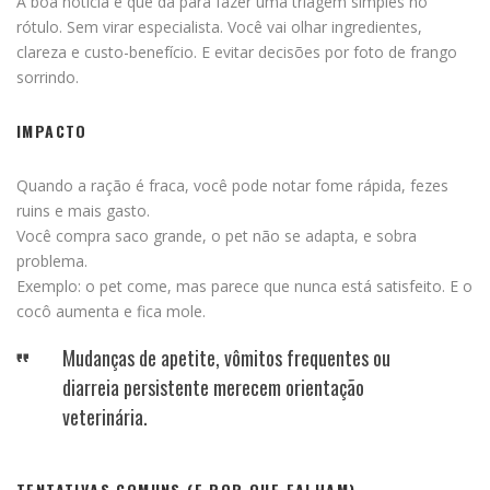
A boa notícia é que dá para fazer uma triagem simples no
rótulo. Sem virar especialista. Você vai olhar ingredientes,
clareza e custo-benefício. E evitar decisões por foto de frango
sorrindo.
IMPACTO
Quando a ração é fraca, você pode notar fome rápida, fezes
ruins e mais gasto.
Você compra saco grande, o pet não se adapta, e sobra
problema.
Exemplo: o pet come, mas parece que nunca está satisfeito. E o
cocô aumenta e fica mole.
Mudanças de apetite, vômitos frequentes ou
diarreia persistente merecem orientação
veterinária.
TENTATIVAS COMUNS (E POR QUE FALHAM)