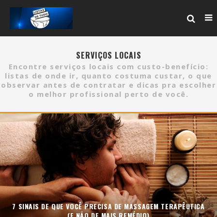
SERVIÇOS LOCAIS
Encontre serviços locais com custo-benefício:
listas de onde ir, quanto costuma custar, o que
observar antes de contratar e dicas pra escolher
o melhor profissional perto de você.
7 SINAIS DE QUE VOCÊ PRECISA DE MASSAGEM TERAPÊUTICA
(E NÃO DE MAIS REMÉDIO)