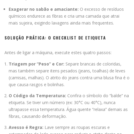
Exagerar no sabão e amaciante:
O excesso de resíduos
químicos endurece as fibras e cria uma camada que atrai
mais sujeira, exigindo lavagens ainda mais frequentes.
SOLUÇÃO PRÁTICA: O CHECKLIST DE ETIQUETA
Antes de ligar a máquina, execute estes quatro passos:
Triagem por “Peso” e Cor:
Separe brancas de coloridas,
mas também separe itens pesados (jeans, toalhas) de leves
(camisas, malhas). O atrito do jeans contra uma blusa fina é o
que causa rasgos e bolinhas.
O Código da Temperatura:
Confira o símbolo do “balde” na
etiqueta. Se tiver um número (ex: 30°C ou 40°C), nunca
ultrapasse essa temperatura. Água quente “relaxa” demais as
fibras, causando deformação.
Avesso é Regra:
Lave sempre as roupas escuras e