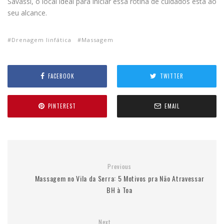
Savassi, o local ideal para iniciar essa rotina de cuidados está ao
seu alcance.
Drenagem linfática
Massagem
FACEBOOK
TWITTER
PINTEREST
EMAIL
Previous
Massagem no Vila da Serra: 5 Motivos pra Não Atravessar
BH à Toa
Next