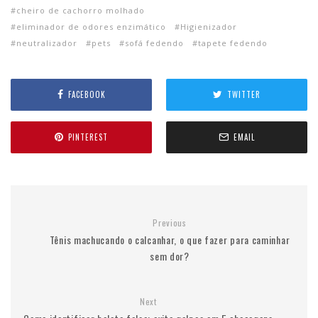
cheiro de cachorro molhado
eliminador de odores enzimático
Higienizador
neutralizador
pets
sofá fedendo
tapete fedendo
FACEBOOK
TWITTER
PINTEREST
EMAIL
Previous
Tênis machucando o calcanhar, o que fazer para caminhar
sem dor?
Next