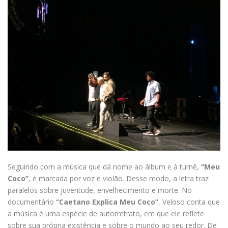
Seguindo com a música que dá nome ao álbum e à turnê,
“Meu
Coco”
, é marcada por voz e violão. Desse modo, a letra traz
paralelos sobre juventude, envelhecimento e morte. No
documentário
“Caetano Explica Meu Coco”
, Veloso conta que
a música é uma espécie de autorretrato, em que ele reflete
sobre sua própria existência e sobre o mundo ao seu redor. De