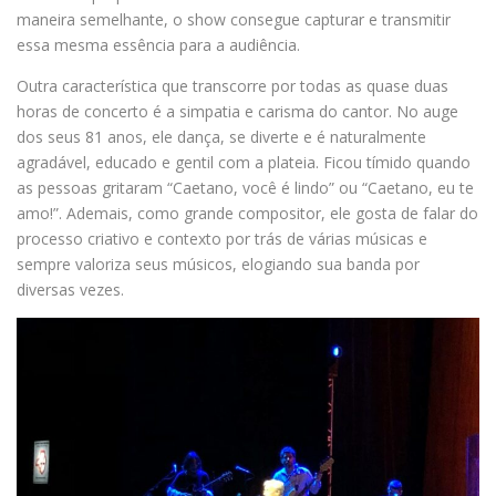
maneira semelhante, o show consegue capturar e transmitir
essa mesma essência para a audiência.
Outra característica que transcorre por todas as quase duas
horas de concerto é a simpatia e carisma do cantor. No auge
dos seus 81 anos, ele dança, se diverte e é naturalmente
agradável, educado e gentil com a plateia. Ficou tímido quando
as pessoas gritaram “Caetano, você é lindo” ou “Caetano, eu te
amo!”. Ademais, como grande compositor, ele gosta de falar do
processo criativo e contexto por trás de várias músicas e
sempre valoriza seus músicos, elogiando sua banda por
diversas vezes.