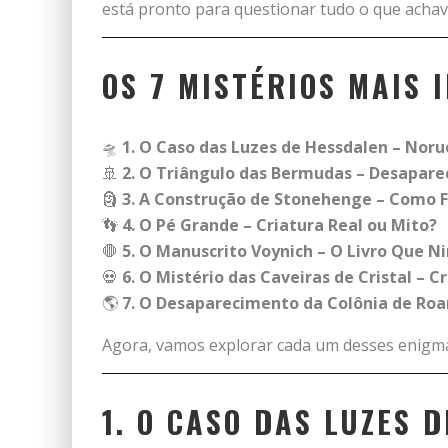
está pronto para questionar tudo o que achav
OS 7 MISTÉRIOS MAIS
🛸
1. O Caso das Luzes de Hessdalen – Nor
🚢
2. O Triângulo das Bermudas – Desapare
🗿
3. A Construção de Stonehenge – Como F
👣
4. O Pé Grande – Criatura Real ou Mito?
🛑
5. O Manuscrito Voynich – O Livro Que 
💀
6. O Mistério das Caveiras de Cristal –
🌎
7. O Desaparecimento da Colônia de Roa
Agora, vamos explorar cada um desses enig
1. O CASO DAS LUZES 