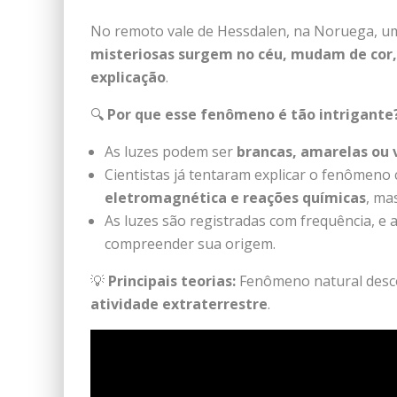
No remoto vale de Hessdalen, na Noruega, u
misteriosas surgem no céu, mudam de cor
explicação
.
🔍
Por que esse fenômeno é tão intrigante
As luzes podem ser
brancas, amarelas ou
Cientistas já tentaram explicar o fenômen
eletromagnética e reações químicas
, ma
As luzes são registradas com frequência, e 
compreender sua origem.
💡
Principais teorias:
Fenômeno natural desco
atividade extraterrestre
.