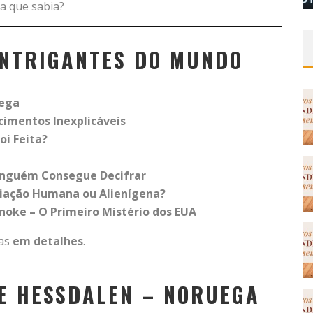
a que sabia?
 INTRIGANTES DO MUNDO
uega
cimentos Inexplicáveis
oi Feita?
Ninguém Consegue Decifrar
 Criação Humana ou Alienígena?
noke – O Primeiro Mistério dos EUA
mas
em detalhes
.
DE HESSDALEN – NORUEGA