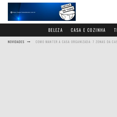
BELEZA
CASA E COZINHA
T
NOVIDADES
COMO MANTER A CASA ORGANIZADA: 7 ZONAS DA CA
COMO SAIR DA ZONA DE CONFORTO: 5 EXERCÍCIOS 
7 ALIMENTOS COM GLÚTEN QUE QUEM TEM DOENÇA CE
COMO AJUDAR SEU FILHO A ESCOLHER A PROFISSÃO: