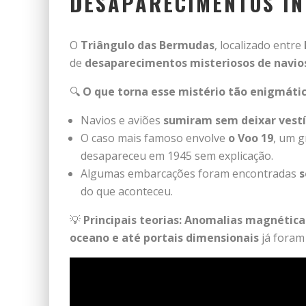
DESAPARECIMENTOS IN
O
Triângulo das Bermudas
, localizado entre
de
desaparecimentos misteriosos de navios
🔍
O que torna esse mistério tão enigmáti
Navios e aviões
sumiram sem deixar vestí
O caso mais famoso envolve
o Voo 19
, um g
desapareceu em 1945 sem explicação.
Algumas embarcações foram encontradas
s
do que aconteceu.
💡
Principais teorias:
Anomalias magnéticas
oceano e até portais dimensionais
já foram