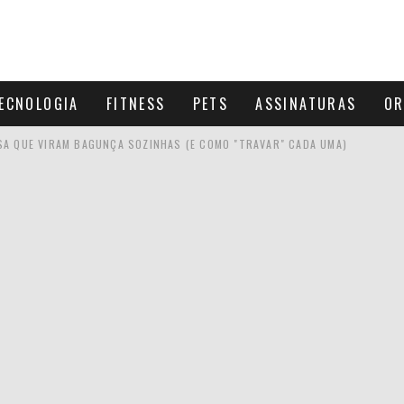
ECNOLOGIA
FITNESS
PETS
ASSINATURAS
OR
SA QUE VIRAM BAGUNÇA SOZINHAS (E COMO "TRAVAR" CADA UMA)
PRÁTICOS PARA VENCER O COMODISMO
LÍACA PRECISA EVITAR
 5 ATITUDES ESSENCIAIS