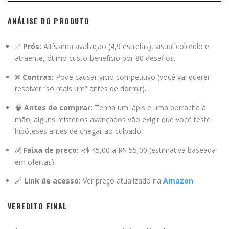
ANÁLISE DO PRODUTO
✅
Prós:
Altíssima avaliação (4,9 estrelas), visual colorido e
atraente, ótimo custo-benefício por 80 desafios.
❌
Contras:
Pode causar vício competitivo (você vai querer
resolver “só mais um” antes de dormir).
🧠
Antes de comprar:
Tenha um lápis e uma borracha à
mão; alguns mistérios avançados vão exigir que você teste
hipóteses antes de chegar ao culpado.
💰
Faixa de preço:
R$ 45,00 a R$ 55,00 (estimativa baseada
em ofertas).
🔗
Link de acesso:
Ver preço atualizado na
Amazon
VEREDITO FINAL