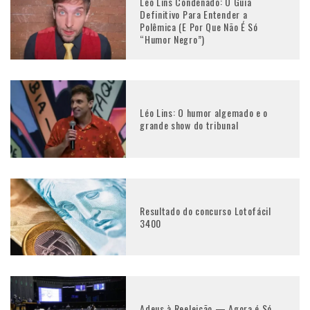
Leo Lins Condenado: O Guia
Definitivo Para Entender a
Polêmica (E Por Que Não É Só
“Humor Negro”)
Léo Lins: O humor algemado e o
grande show do tribunal
Resultado do concurso Lotofácil
3400
Adeus à Reeleição — Agora é Só