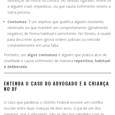
sentenças de morte ou tortura. No sentido figurado, refere-se
a alguém cruel, impiedoso, ou que causa sofrimento severo a
outra pessoa.
Contumaz:
É um adjetivo que qualifica alguém insistente,
obstinado ou que mantém um comportamento (geralmente
negativo) de forma habitual e persistente. No Direito, é usado
para descrever quem ignora ordens judiciais ou reincide
constantemente em uma falta.
Portanto, um
algoz contumaz
é alguém que pratica atos de
crueldade e causa sofrimento de maneira
repetitiva, habitual
e deliberada
.
ENTENDA O CASO DO ADVOGADO E A CRIANÇA
NO DF
O caso que paralisou o Distrito Federal envolve um conflito
escolar entre duas crianças de dois anos. O pai de um dos
meninos, que é advogado, não se deu por satisfeito com as